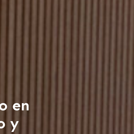
o en
o y