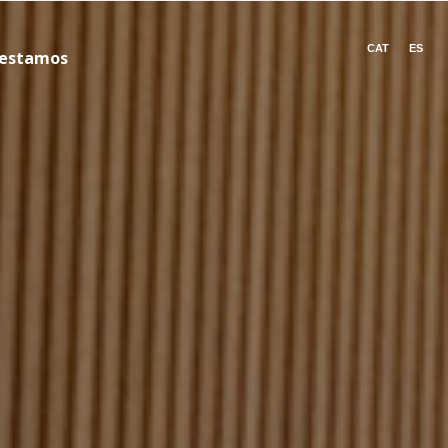
CAT
ES
 estamos