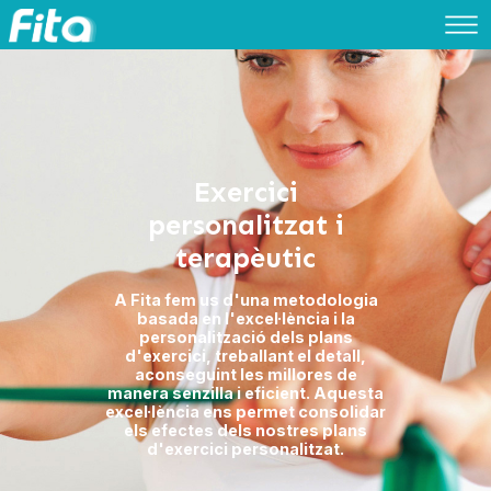
Exercic
personalitz
terapèut