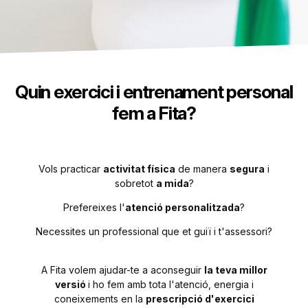
A Fita fem us d'una m
basada en l'excel·lèn
personalització de
d'exercici, treballant 
aconseguint les mil
Quin exercici i entrenament personal
manera senzilla i efici
fem a Fita?
excel·lència ens perme
els efectes dels nost
d'exercici persona
Vols practicar
activitat física
de manera
segura
i
sobretot
a mida
?
Prefereixes l'
atenció personalitzada
?
Necessites un professional que et guiï i t'assessori?
A Fita volem ajudar-te a aconseguir
la teva millor
versió
i ho fem amb tota l'atenció, energia i
coneixements en la
prescripció d'exercici