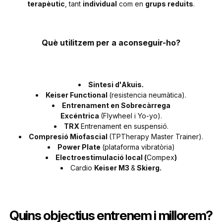
terapèutic
, tant
individual
com en
grups reduits
.
Què utilitzem per a aconseguir-ho?
Sintesi d'Akuis.
Keiser Functional
(resistencia neumàtica).
Entrenament en Sobrecàrrega
Excéntrica
(Flywheel i Yo-yo).
TRX
Entrenament en suspensió.
Compresió Miofascial
(TPTherapy Master Trainer).
Power Plate
(plataforma vibratòria)
Electroestimulació local (
Compex
)
Cardio
Keiser M3
&
Skierg.
Quins objectius entrenem i millorem?