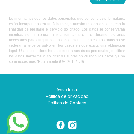
Le informamos que los datos personales que contiene este formulario,
están incorporados en un fichero bajo nuestra responsabilidad, con la
finalidad de prestarle el servicio solicitado. Los datos se conservarán
mientras se mantenga la relación comercial o durante los años
necesarios para cumplir con las obligaciones legales. Los datos no se
cederán a terceros salvo en los casos en que exista una obligación
legal. Usted tiene derecho a acceder a sus datos personales, rectificar
los datos inexactos o solicitar su supresión cuando los datos ya no
sean necesarios (Reglamento (UE) 2016/679).
Aviso legal
Política de privacidad
Política de Cookies