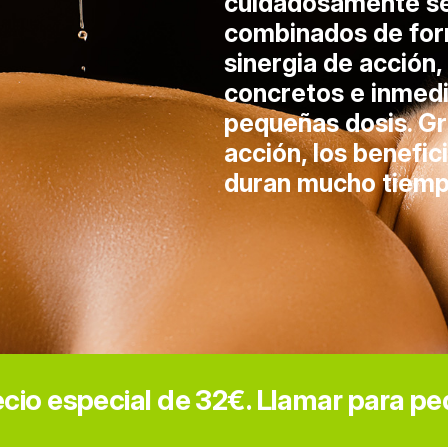
cuidadosamente se
combinados de form
sinergia de acción
concretos e inmedi
pequeñas dosis. Gr
acción, los benefi
duran mucho tiemp
cio especial de 32€. Llamar para ped