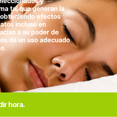
leccionados y
a tal que generan la
, obteniendo efectos
atos incluso en
acias a su poder de
cios de un uso adecuado
o.
ir hora.